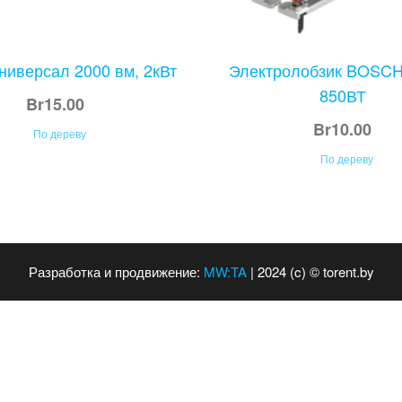
ниверсал 2000 вм, 2кВт
Электролобзик BOSCH
850ВТ
Br
15.00
Br
10.00
По дереву
По дереву
Разработка и продвижение:
MW:TA
| 2024 (c) © torent.by