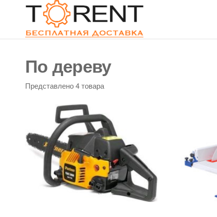
ToRent.by
Прокат
строительного
оборудования и
электроинструмен
По дереву
в г. Минске
Представлено 4 товара