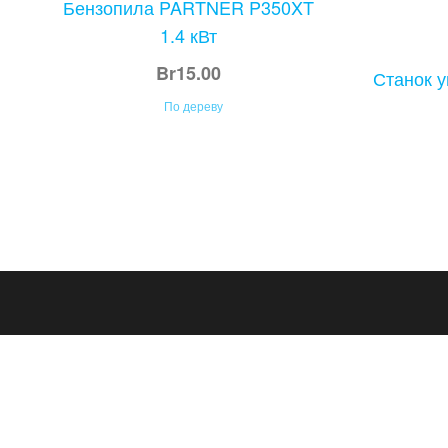
Бензопила PARTNER P350XT
1.4 кВт
Br
15.00
Станок у
По дереву